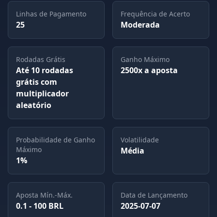
Linhas de Pagamento
Frequência de Acerto
25
Moderada
Rodadas Grátis
Ganho Máximo
Até 10 rodadas
2500x a aposta
grátis com
multiplicador
aleatório
Probabilidade de Ganho
Volatilidade
Máximo
Média
1%
Aposta Mín.-Máx.
Data de Lançamento
0.1 - 100 BRL
2025-07-07