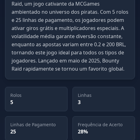
Raid, um jogo cativante da MCGames
ambientado no universo dos piratas. Com 5 rolos
e 25 linhas de pagamento, os jogadores podem
ativar giros grátis e multiplicadores especiais. A
volatilidade média garante diversão constante,
enquanto as apostas variam entre 0.2 e 200 BRL,
tornando este jogo ideal para todos os tipos de
jogadores. Lançado em maio de 2025, Bounty
Raid rapidamente se tornou um favorito global.
Rolos
Linhas
5
3
Linhas de Pagamento
Frequência de Acerto
25
28%