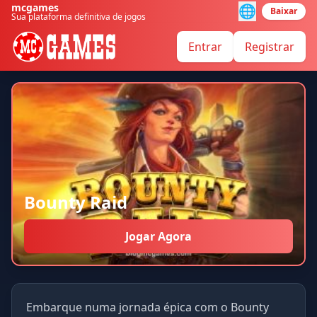
mcgames
🌐
Baixar
Sua plataforma definitiva de jogos
Entrar
Registrar
Bounty Raid
Jogar Agora
Embarque numa jornada épica com o Bounty