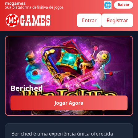
mcgames
🌐
Baixar
Sua plataforma definitiva de jogos
Entrar
Registrar
Beriched
Jogar Agora
Beriched é uma experiência única oferecida