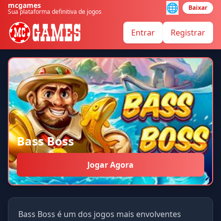
mcgames
🌐
Baixar
Sua plataforma definitiva de jogos
Entrar
Registrar
Bass Boss
Jogar Agora
Bass Boss é um dos jogos mais envolventes