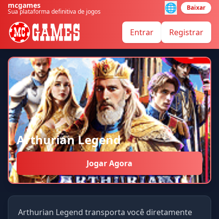
mcgames
🌐
Baixar
Sua plataforma definitiva de jogos
Entrar
Registrar
Arthurian Legend
Jogar Agora
Arthurian Legend transporta você diretamente