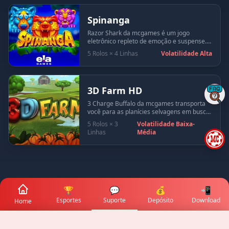
Spinanga
Razor Shark da mcgames é um jogo
eletrônico repleto de emoção e suspense.
Com mecânicas inovadoras de aposta e um
5 Rolos × 4 Linhas
Volatilidade Alta
tema marinho cativante, este título
proporciona uma experiência imersiva.
3D Farm HD
3 Charge Buffalo da mcgames transporta
você para as planícies selvagens em busca
de grandes vitórias. Este jogo de azar
5 Rolos × 3
Volatilidade Baixa-
apresenta símbolos empilháveis e bônus
Linhas
Média
especiais.
🏆
💬
💰
📲
Esportes
Suporte
Depósito
Download
Home
✕
Select Language