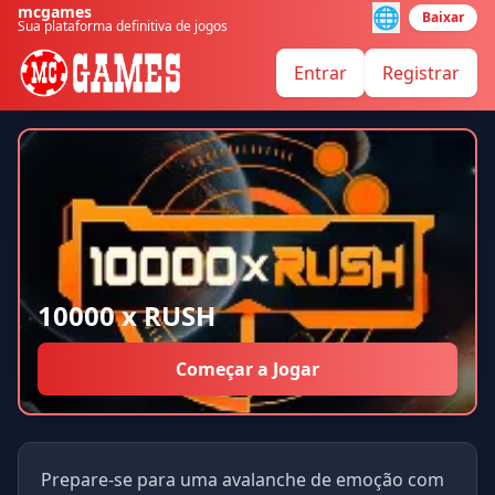
mcgames
🌐
Baixar
Sua plataforma definitiva de jogos
Entrar
Registrar
10000 x RUSH
Começar a Jogar
Prepare-se para uma avalanche de emoção com