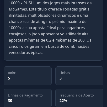
10000 x RUSH, um dos jogos mais intensos da
McGames. Este título oferece rodadas grátis
ilimitadas, multiplicadores dinâmicos e uma
chance real de atingir o prêmio máximo de
10000x a sua aposta. Ideal para jogadores
corajosos, o jogo apresenta volatilidade alta,
apostas mínimas de 0.2 e máximas de 200. Os
cinco rolos giram em busca de combinações
vencedoras épicas.
Rolos
Linhas
5
3
Linhas de Pagamento
Frequência de Acerto
30
22%